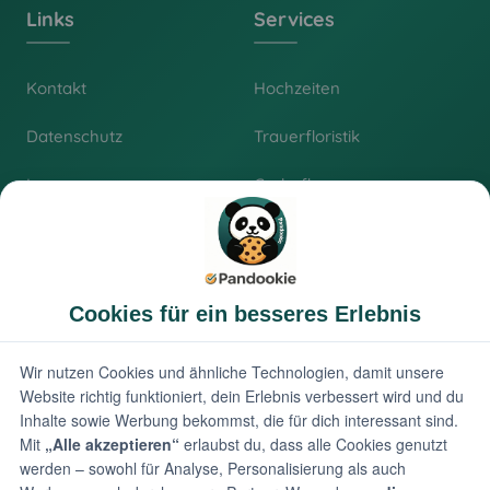
Links
Services
Kontakt
Hochzeiten
Datenschutz
Trauerfloristik
Impressum
Grabpflege
AGB
Online Shop
Information
📍
Adresse
Große Straße 12
47559 Kranenburg
📞
Telefon