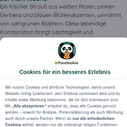
Ein frischer Strauß aus weißen Rosen, pinken
Gerbera und blauen Blütenakzenten, umrahmt
von sattgrünen Blättern. Diese lebendige
Kombination bringt Leichtigkeit und
sommerliche Frische in jeden Raum.
30,00 €