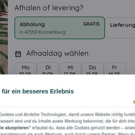
Afhalen of levering?
Abholung
GRATIS
Lieferun
in 47559 Kranenburg
Afhaaldag wählen
Mo
Di
Mi
Do
Fr
10.08.
11.08.
12.08.
13.08.
14.08.
Voeg wenskaart toe