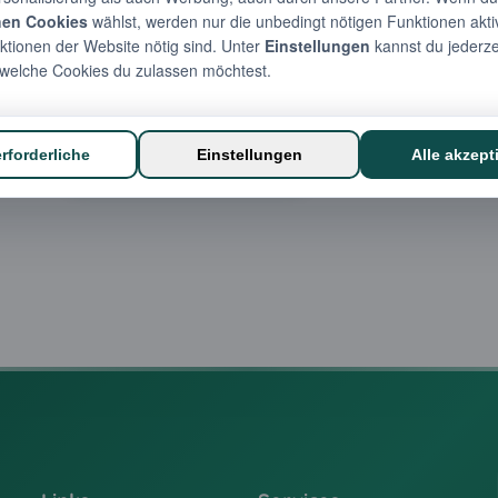
FC-Grußkarte
"Danke"-Grußkarte
0,00 €
1,00 €
In winkelwagen